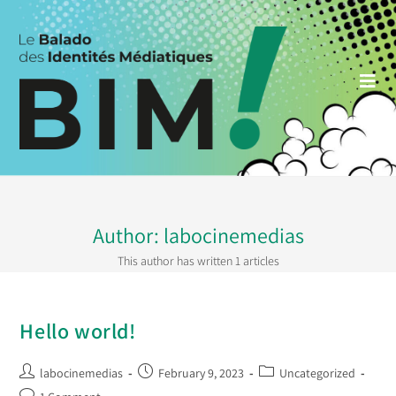
Skip
to
content
Author:
labocinemedias
This author has written 1 articles
Hello world!
Post
Post
Post
labocinemedias
February 9, 2023
Uncategorized
author:
published:
category:
Post