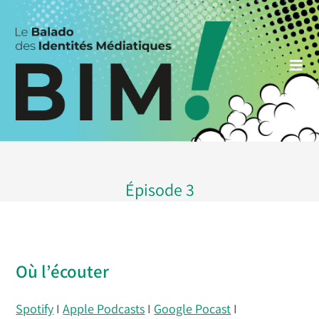
Skip
to
content
Épisode 3
Où l’écouter
Spotify
I
Apple Podcasts
I
Google Pocast
I