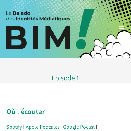
Skip
to
content
Épisode 1
Où l’écouter
Spotify
I
Apple Podcasts
I
Google Pocast
I