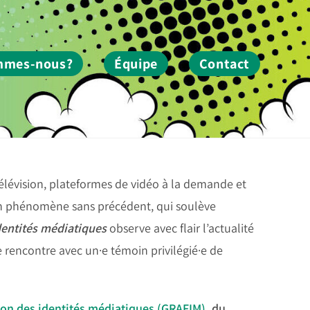
mmes-nous?
Équipe
Contact
télévision, plateformes de vidéo à la demande et
’un phénomène sans précédent, qui soulève
dentités médiatiques
observe avec flair l’actualité
 rencontre avec un·e témoin privilégié·e de
ion des identités médiatiques (GRAFIM)
, du