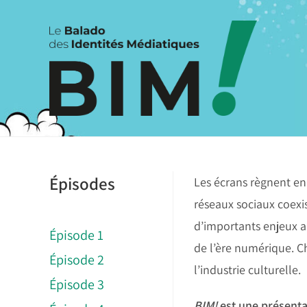
Skip
to
content
Épisodes
Les écrans règnent en
réseaux sociaux coexi
d’importants enjeux a
Épisode 1
de l’ère numérique. C
Épisode 2
l’industrie culturelle.
Épisode 3
BIM!
est une présent