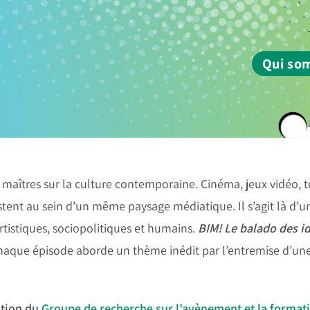
Qui so
 maîtres sur la culture contemporaine. Cinéma, jeux vidéo, 
stent au sein d’un même paysage médiatique. Il s’agit là d
rtistiques, sociopolitiques et humains.
BIM! Le balado des i
haque épisode aborde un thème inédit par l’entremise d’une
ation du
Groupe de recherche sur l’avènement et la format