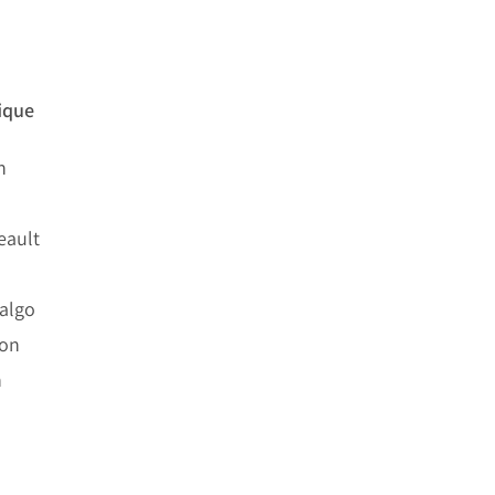
ique
n
eault
algo
ron
n